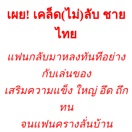
เผย! เคล็ด(ไม่)ลับ ชาย
ไทย
แฟนกลับมาหลงทันทีอย่าง
กับเล่นของ
เสริมความแข็ง ใหญ่ อึด ถึก
ทน
จนแฟนครางลั่นบ้าน