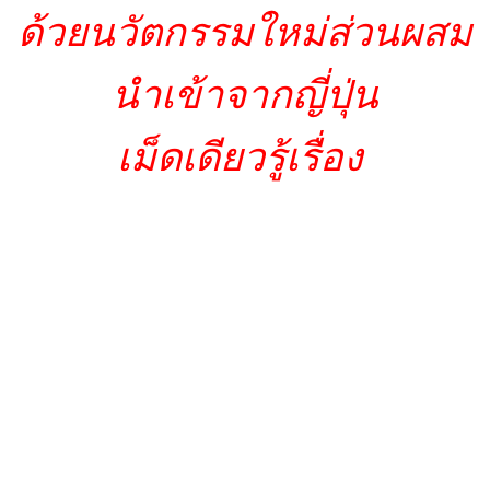
ด้วยนวัตกรรมใหม่ส่วนผสม
นำเข้าจากญี่ปุ่น
เม็ดเดียวรู้เรื่อง