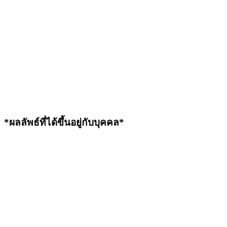
*ผลลัพธ์ที่ได้ขึ้นอยู่กับบุคคล*